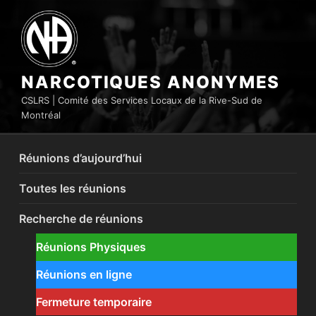
Aller
au
contenu
principal
NARCOTIQUES ANONYMES
CSLRS | Comité des Services Locaux de la Rive-Sud de
Montréal
Réunions d’aujourd’hui
Toutes les réunions
Recherche de réunions
Réunions Physiques
Réunions en ligne
Fermeture temporaire