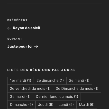
Navigation
Article
PRÉCÉDENT
de
précédent
Rayon de soleil
l’article
Article
SUIVANT
suivant
Juste pour toi
LISTE DES RÉUNIONS PAR JOURS
1er mardi
(1)
2e dimanche
(1)
2e mardi
(1)
2e vendredi du mois
(1)
3e Dimanche du mois
(1)
3e mardi
(1)
Dernier lundi du mois
(1)
Dimanche
(6)
Jeudi
(9)
Lundi
(5)
Mardi
(6)