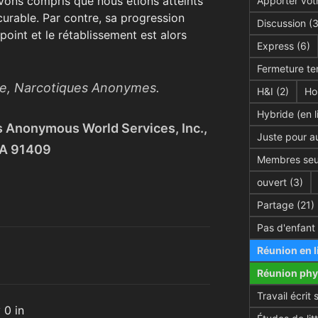
vons compris que nous étions atteints
Apporter votr
curable. Par contre, sa progression
Discussion
(3
point et le rétablissement est alors
Express
(6)
Fermeture te
se, Narcotiques Anonymes.
H&I
(2)
Ho
Hybride (en l
s Anonymous World Services, Inc.,
Juste pour au
CA 91409
Membres seu
ouvert
(3)
Partage
(21)
Pas d'enfant
Réunion en l
Réunion phy
Travail écrit 
 0 in