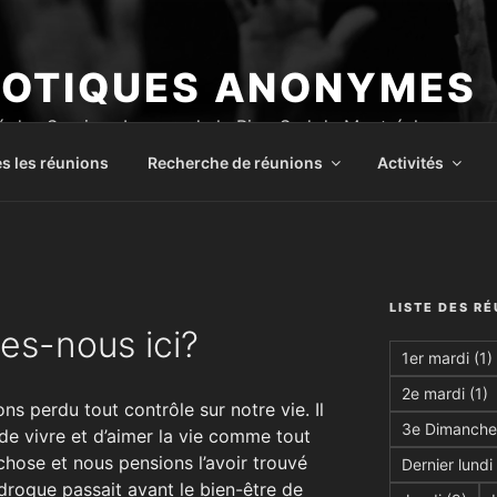
OTIQUES ANONYMES
 des Services Locaux de la Rive-Sud de Montréal
s les réunions
Recherche de réunions
Activités
LISTE DES R
s-nous ici?
1er mardi
(1)
2e mardi
(1)
ns perdu tout contrôle sur notre vie. Il
3e Dimanche
de vivre et d’aimer la vie comme tout
 chose et nous pensions l’avoir trouvé
Dernier lundi
drogue passait avant le bien-être de