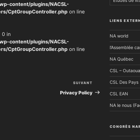
Études de lit
/wp-content/plugins/NACSL-
rs/CptGroupController.php
on line
LIENS EXTER
 0 in
NA world
/wp-content/plugins/NACSL-
l’Assemblée c
rs/CptGroupController.php
on line
NA Québec
CSL – Outaoua
CSL Des Pays 
SUIVANT
Article
suivant
Privacy Policy
CSL EAN
NA le nous (F
CONGRÈS NA