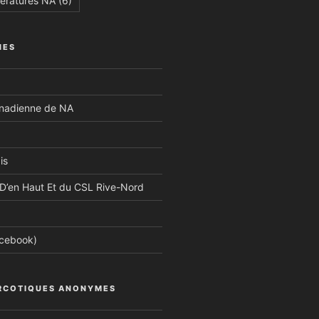
tératures NA
(6)
NES
anadienne de NA
is
D’en Haut Et du CSL Rive-Nord
acebook)
RCOTIQUES ANONYMES