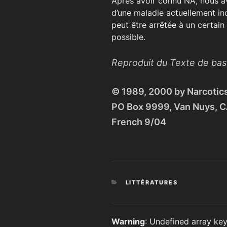
Après avoir connu NA, nous a
d’une maladie actuellement in
peut être arrêtée à un certain 
possible.
Reproduit du Texte de ba
© 1989, 2000 by Narcotic
PO Box 9999, Van Nuys, 
French 9/04
CATÉGORIES
LITTÉRATURES
Warning
: Undefined array key