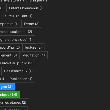
e littérature
(1)
Bilingue
(1)
0)
Enfants bienvenus
(1)
Fauteuil roulant
(1)
mporaire
(1)
Fermé
(3)
mmes seulement
(2)
igne et physique)
(1)
jourd'hui
(2)
lecture
(2)
lement
(3)
Méditation
(4)
Ouvert au public
(23)
Pas d'animaux
(1)
(1)
Publication
(1)
igne
(3)
sique
(34)
sur les étapes
(2)