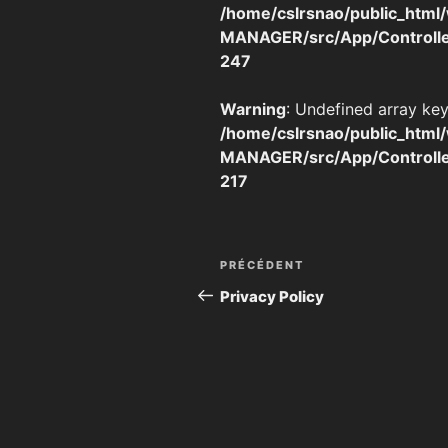
/home/cslrsnao/public_html
MANAGER/src/App/Controlle
247
Warning
: Undefined array key
/home/cslrsnao/public_html
MANAGER/src/App/Controlle
217
Navigation
Article
PRÉCÉDENT
de
précédent
Privacy Policy
l’article