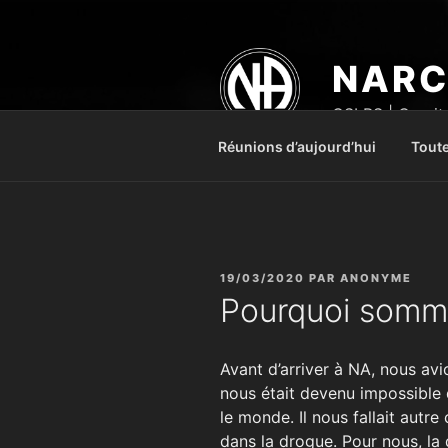
Aller
au
contenu
NARC
principal
CSLRS | Comité
Réunions d’aujourd’hui
Toute
PUBLIÉ
19/03/2020
PAR
ANONYME
LE
Pourquoi somme
Avant d’arriver à NA, nous avio
nous était devenu impossible 
le monde. Il nous fallait autre
dans la drogue. Pour nous, la 