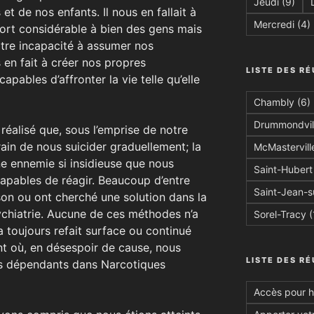
Jeudi
(9)
 et de nos enfants. Il nous en fallait à
Mercredi
(4)
tort considérable à bien des gens mais
tre incapacité à assumer nos
s en fait à créer nos propres
LISTE DES RÉ
pables d’affronter la vie telle qu’elle
Chambly
(6)
Drummondvil
réalisé que, sous l’emprise de notre
ain de nous suicider graduellement; la
McMastervill
 ennemie si insidieuse que nous
Saint-Hubert
apables de réagir. Beaucoup d’entre
Saint-Jean-s
son ou ont cherché une solution dans la
sychiatrie. Aucune de ces méthodes n’a
Sorel-Tracy
(
a toujours refait surface ou continué
t où, en désespoir de cause, nous
LISTE DES R
res dépendants dans Narcotiques
Accès pour 