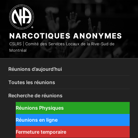
Aller
au
contenu
principal
NARCOTIQUES ANONYMES
CSLRS | Comité des Services Locaux de la Rive-Sud de
Montréal
Réunions d’aujourd’hui
Toutes les réunions
Recherche de réunions
Réunions Physiques
Réunions en ligne
Fermeture temporaire