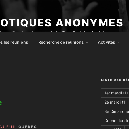
OTIQUES ANONYMES
 des Services Locaux de la Rive-Sud de Montréal
s les réunions
Recherche de réunions
Activités
LISTE DES R
1er mardi
(1)
e
2e mardi
(1)
3e Dimanche
Dernier lundi
GUEUIL
QUÉBEC