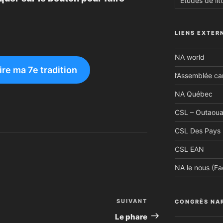
Études de lit
LIENS EXTER
NA world
ire ma 7e tradition
l’Assemblée c
NA Québec
CSL – Outaoua
CSL Des Pays 
CSL EAN
NA le nous (F
SUIVANT
Article
CONGRÈS NA
suivant
Le phare