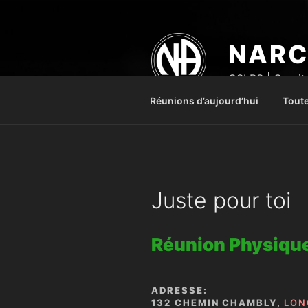
Aller
au
contenu
NARC
principal
CSLRS | Comité
Réunions d’aujourd’hui
Toute
Juste pour toi
Réunion Physiqu
ADRESSE:
132 CHEMIN CHAMBLY,
LON