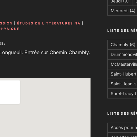
Jeudi
(9)
Mercredi
(4)
SSION
|
ÉTUDES DE LITTÉRATURES NA
|
PHYSIQUE
LISTE DES RÉ
ES:
Chambly
(6)
 Longueuil. Entrée sur Chemin Chambly.
Drummondvil
McMastervill
Saint-Hubert
Saint-Jean-s
Sorel-Tracy
(
LISTE DES R
Accès pour 