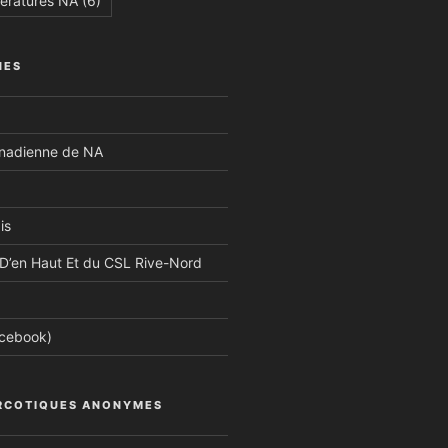
tératures NA
(6)
NES
anadienne de NA
is
D’en Haut Et du CSL Rive-Nord
acebook)
RCOTIQUES ANONYMES