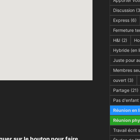
Apporter votr
Discussion
(3
Express
(6)
Fermeture te
H&I
(2)
Ho
Hybride (en l
Juste pour au
Membres seu
ouvert
(3)
Partage
(21)
Pas d'enfant
Réunion en l
Réunion phy
Travail écrit 
quer sur le bouton pour faire