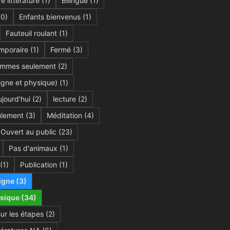
e littérature
(1)
Bilingue
(1)
0)
Enfants bienvenus
(1)
Fauteuil roulant
(1)
mporaire
(1)
Fermé
(3)
mmes seulement
(2)
igne et physique)
(1)
jourd'hui
(2)
lecture
(2)
lement
(3)
Méditation
(4)
Ouvert au public
(23)
Pas d'animaux
(1)
(1)
Publication
(1)
igne
(3)
sique
(34)
sur les étapes
(2)