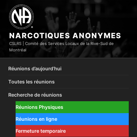
Aller
au
contenu
principal
NARCOTIQUES ANONYMES
CSLRS | Comité des Services Locaux de la Rive-Sud de
Montréal
Réunions d’aujourd’hui
Toutes les réunions
Recherche de réunions
Réunions Physiques
Réunions en ligne
Fermeture temporaire