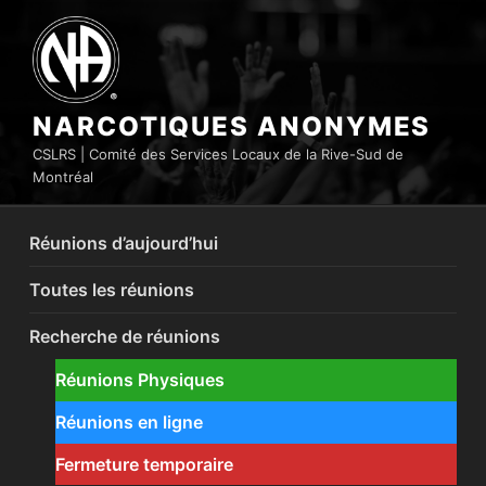
Aller
au
contenu
principal
NARCOTIQUES ANONYMES
CSLRS | Comité des Services Locaux de la Rive-Sud de
Montréal
Réunions d’aujourd’hui
Toutes les réunions
Recherche de réunions
Réunions Physiques
Réunions en ligne
Fermeture temporaire