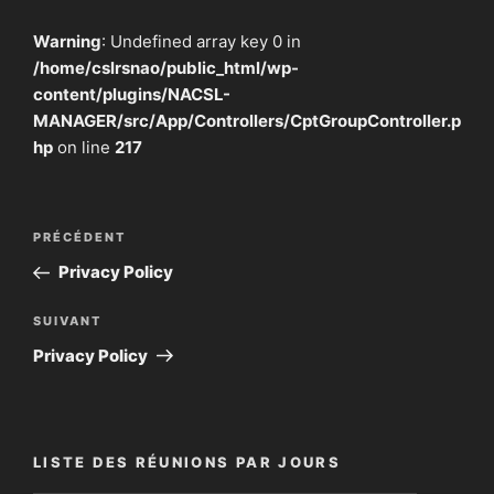
Warning
: Undefined array key 0 in
/home/cslrsnao/public_html/wp-
content/plugins/NACSL-
MANAGER/src/App/Controllers/CptGroupController.p
hp
on line
217
Navigation
Article
PRÉCÉDENT
de
précédent
Privacy Policy
l’article
Article
SUIVANT
suivant
Privacy Policy
LISTE DES RÉUNIONS PAR JOURS