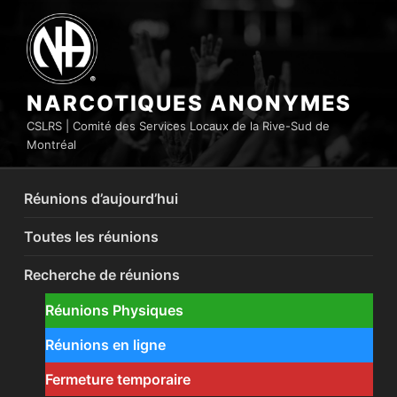
Aller
au
contenu
principal
NARCOTIQUES ANONYMES
CSLRS | Comité des Services Locaux de la Rive-Sud de
Montréal
Réunions d’aujourd’hui
Toutes les réunions
Recherche de réunions
Réunions Physiques
Réunions en ligne
Fermeture temporaire