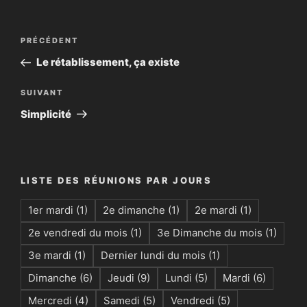
Navigation
Article
PRÉCÉDENT
de
précédent
Le rétablissement, ça existe
l’article
Article
SUIVANT
suivant
Simplicité
LISTE DES RÉUNIONS PAR JOURS
1er mardi
(1)
2e dimanche
(1)
2e mardi
(1)
2e vendredi du mois
(1)
3e Dimanche du mois
(1)
3e mardi
(1)
Dernier lundi du mois
(1)
Dimanche
(6)
Jeudi
(9)
Lundi
(5)
Mardi
(6)
Mercredi
(4)
Samedi
(5)
Vendredi
(5)