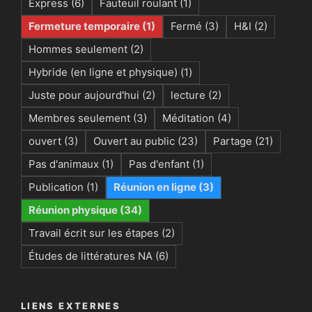
Express
(6)
Fauteuil roulant
(1)
Fermeture temporaire
(1)
Fermé
(3)
H&I
(2)
Hommes seulement
(2)
Hybride (en ligne et physique)
(1)
Juste pour aujourd'hui
(2)
lecture
(2)
Membres seulement
(3)
Méditation
(4)
ouvert
(3)
Ouvert au public
(23)
Partage
(21)
Pas d'animaux
(1)
Pas d'enfant
(1)
Publication
(1)
Réunion en ligne
(3)
Réunion physique
(34)
Travail écrit sur les étapes
(2)
Études de littératures NA
(6)
LIENS EXTERNES