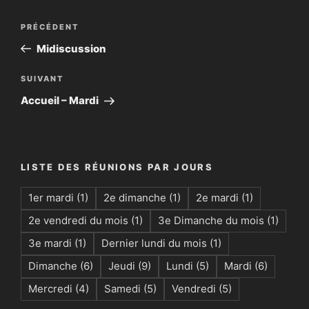
Navigation
Article
PRÉCÉDENT
de
précédent
Midiscussion
l’article
Article
SUIVANT
suivant
Accueil – Mardi
LISTE DES RÉUNIONS PAR JOURS
1er mardi
(1)
2e dimanche
(1)
2e mardi
(1)
2e vendredi du mois
(1)
3e Dimanche du mois
(1)
3e mardi
(1)
Dernier lundi du mois
(1)
Dimanche
(6)
Jeudi
(9)
Lundi
(5)
Mardi
(6)
Mercredi
(4)
Samedi
(5)
Vendredi
(5)