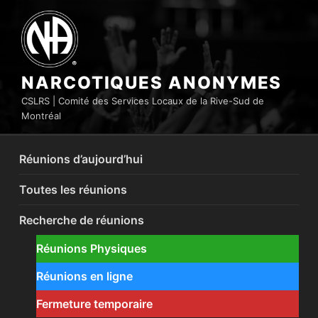
Aller
au
contenu
principal
NARCOTIQUES ANONYMES
CSLRS | Comité des Services Locaux de la Rive-Sud de
Montréal
Réunions d’aujourd’hui
Toutes les réunions
Recherche de réunions
Réunions Physiques
Réunions en ligne
Fermeture temporaire