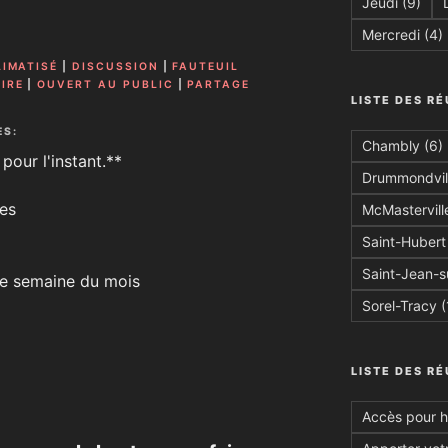
Jeudi
(9)
Mercredi
(4)
LIMATISÉ
|
DISCUSSION
|
FAUTEUIL
IRE
|
OUVERT AU PUBLIC
|
PARTAGE
LISTE DES RÉ
ES:
Chambly
(6)
pour l'instant.**
Drummondvil
es
McMastervill
Saint-Hubert
Saint-Jean-s
ère semaine du mois
Sorel-Tracy
(
LISTE DES R
Accès pour 