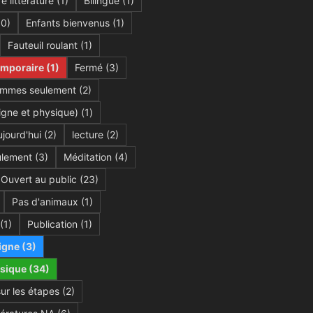
e littérature
(1)
Bilingue
(1)
0)
Enfants bienvenus
(1)
Fauteuil roulant
(1)
emporaire
(1)
Fermé
(3)
mmes seulement
(2)
igne et physique)
(1)
jourd'hui
(2)
lecture
(2)
lement
(3)
Méditation
(4)
Ouvert au public
(23)
Pas d'animaux
(1)
(1)
Publication
(1)
igne
(3)
sique
(34)
sur les étapes
(2)