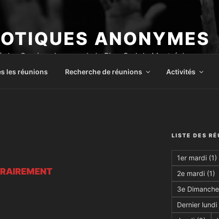
OTIQUES ANONYMES
 des Services Locaux de la Rive-Sud de Montréal
s les réunions
Recherche de réunions
Activités
LISTE DES R
1er mardi
(1)
ORAIREMENT
2e mardi
(1)
3e Dimanche
Dernier lundi