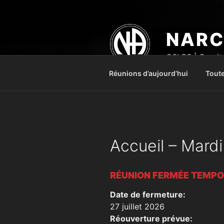
Aller
au
contenu
NARC
principal
CSLRS | Comité
Réunions d’aujourd’hui
Toute
Accueil – Mardi
RÉUNION FERMÉE TEMP
Date de fermeture:
27 juillet 2026
Réouverture prévue: