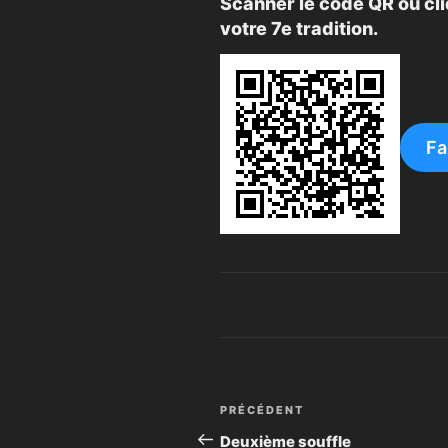
Scanner le code QR ou cli
votre 7e tradition.
Fa
Navigation
Article
PRÉCÉDENT
de
précédent
Deuxième souffle