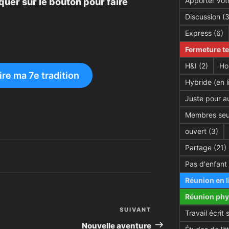
Apporter votr
quer sur le bouton pour faire
Discussion
(3
Express
(6)
Fermeture t
H&I
(2)
Ho
ire ma 7e tradition
Hybride (en l
Juste pour au
Membres seu
ouvert
(3)
Partage
(21)
Pas d'enfant
Réunion en l
Réunion phy
SUIVANT
Article
Travail écrit 
suivant
Nouvelle aventure