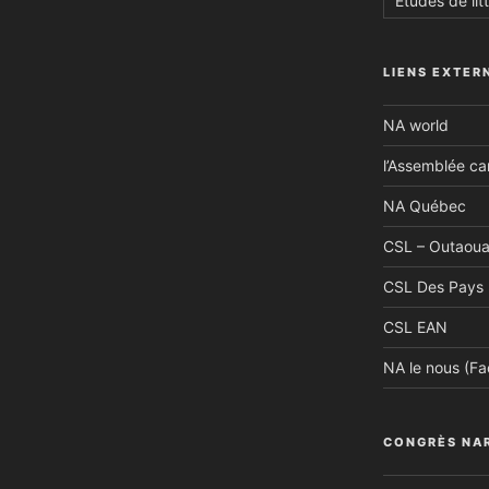
Études de lit
LIENS EXTER
NA world
l’Assemblée c
NA Québec
CSL – Outaoua
CSL Des Pays 
CSL EAN
NA le nous (F
CONGRÈS NA