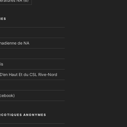
tératures NA
(6)
NES
anadienne de NA
is
D’en Haut Et du CSL Rive-Nord
acebook)
RCOTIQUES ANONYMES