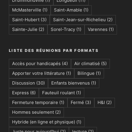
Drummondville
(1)
Longueuil
(11)
McMasterville
(1)
Saint-Amable
(1)
Saint-Hubert
(3)
Saint-Jean-sur-Richelieu
(2)
Sainte-Julie
(2)
Sorel-Tracy
(1)
Varennes
(1)
LISTE DES RÉUNIONS PAR FORMATS
Accès pour handicapés
(4)
Air climatisé
(5)
Apporter votre littérature
(1)
Bilingue
(1)
Discussion
(30)
Enfants bienvenus
(1)
Express
(6)
Fauteuil roulant
(1)
Fermeture temporaire
(1)
Fermé
(3)
H&I
(2)
Hommes seulement
(2)
Hybride (en ligne et physique)
(1)
Juste pour aujourd'hui
(2)
lecture
(2)