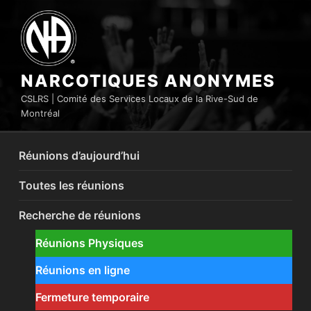
Aller
au
contenu
principal
NARCOTIQUES ANONYMES
CSLRS | Comité des Services Locaux de la Rive-Sud de
Montréal
Réunions d’aujourd’hui
Toutes les réunions
Recherche de réunions
Réunions Physiques
Réunions en ligne
Fermeture temporaire