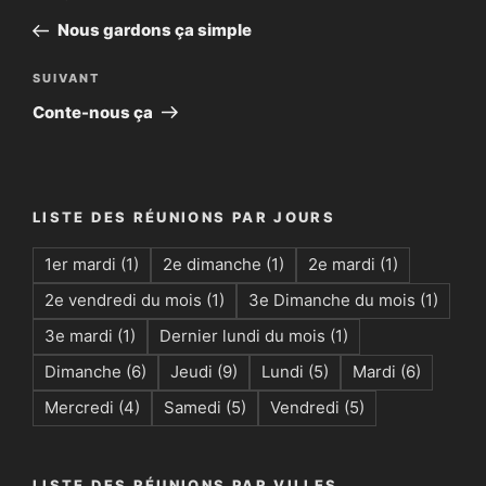
de
précédent
Nous gardons ça simple
l’article
Article
SUIVANT
suivant
Conte-nous ça
LISTE DES RÉUNIONS PAR JOURS
1er mardi
(1)
2e dimanche
(1)
2e mardi
(1)
2e vendredi du mois
(1)
3e Dimanche du mois
(1)
3e mardi
(1)
Dernier lundi du mois
(1)
Dimanche
(6)
Jeudi
(9)
Lundi
(5)
Mardi
(6)
Mercredi
(4)
Samedi
(5)
Vendredi
(5)
LISTE DES RÉUNIONS PAR VILLES