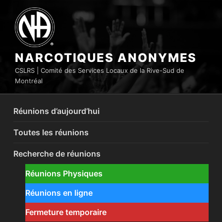
Aller
au
contenu
principal
NARCOTIQUES ANONYMES
CSLRS | Comité des Services Locaux de la Rive-Sud de
Montréal
Réunions d’aujourd’hui
Toutes les réunions
Recherche de réunions
Réunions Physiques
Réunions en ligne
Fermeture temporaire